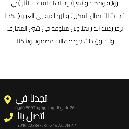
رواية وقصة وشعرا) وسلسلة اقتفاء الأثر (في
ترجمة الأعمال الفكرية والإبداعية إلى العربية)...كما
يزخر رصيد الدار بعناوبن متنوعة في شتى المعارف
والفنون ذات جودة عالية مضمونا وشكلا٠
تجدنا في
26
i
شارع الحبيب بورقيبة 8090 قليبية
اتصل بنا
+216 22388773/+216 72276047