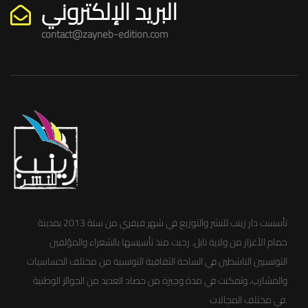
البريد الإلكتروني
contact@zayneb-edition.com
تأسست دار زينب للنشر والتوزيع في شهر فيفري من سنة 2013 بمدينة
حمام الأغزاز من ولاية نابل. رحبت منذ تأسيسها بالشعراء والمؤلفين
التونسيين الناشطين في الساحة الثقافية التونسية من مختلف الحساسيات
والمشارب، وتمكنت في مدة وجيزة من حصاد العديد من الجوائز الوطنية
في مختلف المجالات.