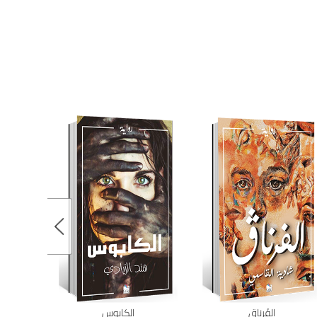
الفُرناق
الكابوس