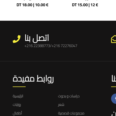
DT 18.00 | 10.00 €
DT 15.00 | 12 €
اتصل بنا
+216 22388773/+216 72276047
ا
روابط مفيدة
دراسات و بحوث
الرئيسية
شعر
روايات
ن
مجموعات قصصية
أطفال