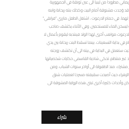
لريماني مطرودا من ليبيا الى عين تونقة في الجمهورية
د وُجدت مشنوقة أمام البيت وكذلك بنته ريحانة وابنه
ثر لهما. في حمام الدرغوث ، اشتغل الطفل مازري "فرانقي"
ة ليسخن الماء للمستحمين. وفي الأثناء يكتشف صاحب
لدرغوث مواهب أخرى لهذا الولد فينتدبه ليقوم بأعمال لا
 في بداية التسعينات. بينما تسقط البنت ريحانة بين يدي
حيث ستعمل في البداية في بيته الى أن تكتشف زوجته
سرد غير منتظم، تحكي شادية القاسمي حكايات شخصياتها
شترك. منذ الطفولة الى أواخر سنوات الشباب. ومن
الزهراء حيث أصبحت سقيفته مسرحا لعمليات شنق
كن وأحداث كثيرة أخرى تبني هذه الرواية المشوقة الى
شراء