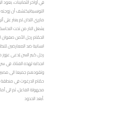
في أواخر الثمانينات، يعود ا
التونسيةليكتشف أن زوجته ق
مازري اللذان لم يعثر على أ
يشعل النار من تحت النحاس
الحمّام رجل الأمن صفوان ا
انسانية ضد المعارضين للنظام
رجل كبير السن يُدعى عزوز 
انجذابه لهذه الفتاة. في 
وتقودهم جميعا الى مصير م
حمّام الدرغوث في منطقة 
مجهولة الفاعل، ثم الى أما
أبعد الحدود.