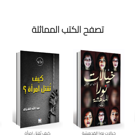
تصفح الكتب المماثلة
خيالات نورا المُدهشة
كيف تُقتل امرأة