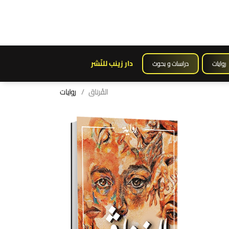
دار زينب للنّشر
روايات
دراسات و بحوث
الفُرناق
روايات