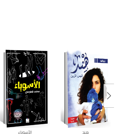
هند
الأسوياء